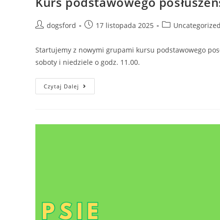
Kurs podstawowego posłuszeń
Post
Post
Post
dogsford
17 listopada 2025
Uncategorize
author:
published:
category:
Startujemy z nowymi grupami kursu podstawowego posłus
soboty i niedziele o godz. 11.00.
Kurs
Czytaj Dalej
Podstawowego
Posłuszeństwa