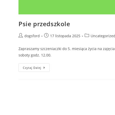
Psie przedszkole
Post
Post
Post
dogsford
17 listopada 2025
Uncategorize
author:
published:
category:
Zapraszamy szczeniaczki do 5. miesiąca życia na zajęcia
soboty godz. 12.00.
Psie
Czytaj Dalej
Przedszkole