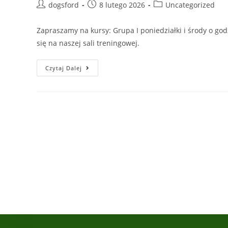
Post
Post
Post
dogsford
8 lutego 2026
Uncategorized
author:
published:
category:
Zapraszamy na kursy: Grupa I poniedziałki i środy o godz
się na naszej sali treningowej.
Kursy
Czytaj Dalej
Podstawowego
Posłuszeństwa