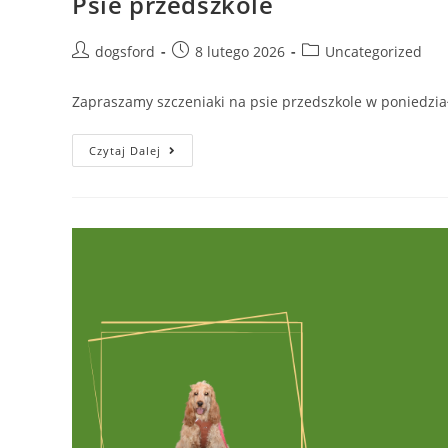
Psie przedszkole
Post
Post
Post
dogsford
8 lutego 2026
Uncategorized
author:
published:
category:
Zapraszamy szczeniaki na psie przedszkole w poniedział
Psie
Czytaj Dalej
Przedszkole