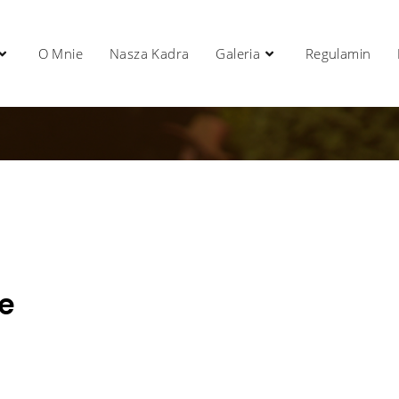
O Mnie
Nasza Kadra
Galeria
Regulamin
e