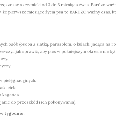
ęszczać szczeniaki od 3 do 6 miesiąca życia. Bardzo ważn
y, że pierwsze miesiące życia psa to BARDZO ważny czas, k
h osób (osoba z siatką, parasolem, o kulach, jadąca na rowe
-czyli jak sprawić, aby pies w późniejszym okresie nie był
awy.
myczy.
w pielęgnacyjnych.
ściciela.
a kagańca.
janie do przeszkód i ich pokonywania).
 w tygodniu.