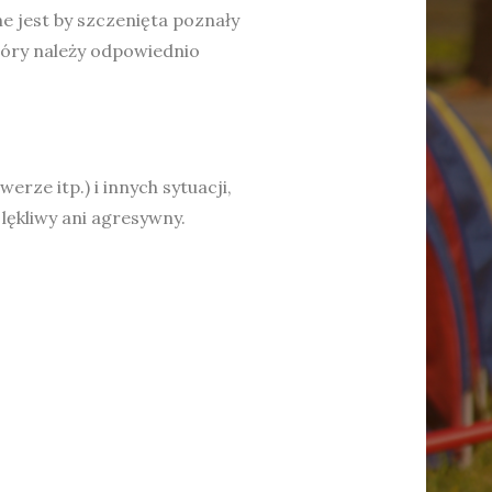
e jest by szczenięta poznały
tóry należy odpowiednio
rze itp.) i innych sytuacji,
 lękliwy ani agresywny.