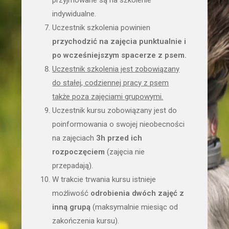
przyjmowane są na szkolenie
indywidualne.
Uczestnik szkolenia powinien
przychodzić na zajęcia punktualnie i
po wcześniejszym spacerze z psem.
Uczestnik szkolenia jest zobowiązany
do stałej, codziennej pracy z psem
także poza zajęciami grupowymi.
Uczestnik kursu zobowiązany jest do
poinformowania o swojej nieobecności
na zajęciach
3h przed ich
rozpoczęciem
(zajęcia nie
przepadają).
W trakcie trwania kursu istnieje
możliwość
odrobienia dwóch zajęć z
inną grupą
(maksymalnie miesiąc od
zakończenia kursu).