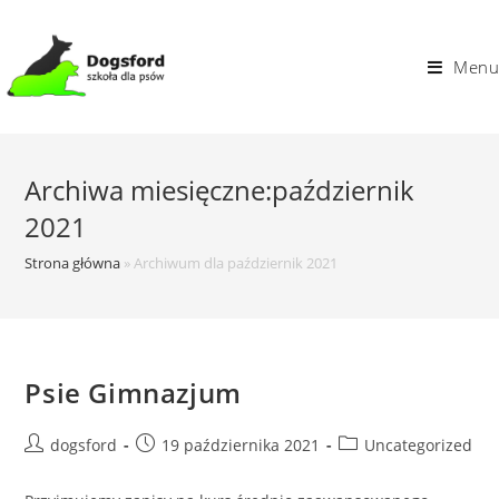
Skip
to
Menu
content
Archiwa miesięczne:październik
2021
Strona główna
»
Archiwum dla październik 2021
Psie Gimnazjum
Post
Post
Post
dogsford
19 października 2021
Uncategorized
author:
published:
category: