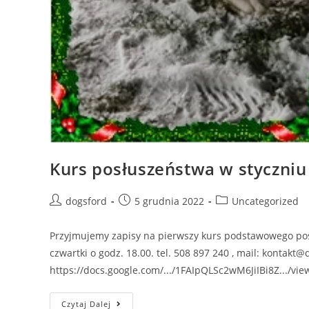
Kurs posłuszeństwa w styczniu
Post
Post
Post
dogsford
5 grudnia 2022
Uncategorized
author:
published:
category:
Przyjmujemy zapisy na pierwszy kurs podstawowego posł
czwartki o godz. 18.00. tel. 508 897 240 , mail: kontakt@
https://docs.google.com/.../1FAIpQLSc2wM6JiIBi8Z.../vi
Kurs
Czytaj Dalej