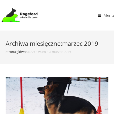
Skip
to
Menu
content
Archiwa miesięczne:marzec 2019
Strona główna
»
Archiwum dla marzec 2019