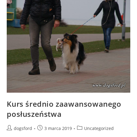
Kurs średnio zaawansowanego
posłuszeństwa
Post
Post
Post
dogsford
3 marca 2019
Uncategorized
author:
published:
category: