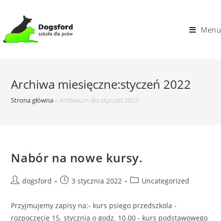
Skip
to
Menu
content
Archiwa miesięczne:styczeń 2022
Strona główna
»
Archiwum dla styczeń 2022
Nabór na nowe kursy.
Post
Post
Post
dogsford
3 stycznia 2022
Uncategorized
author:
published:
category:
Przyjmujemy zapisy na:- kurs psiego przedszkola -
rozpoczęcie 15. stycznia o godz. 10.00 - kurs podstawowego