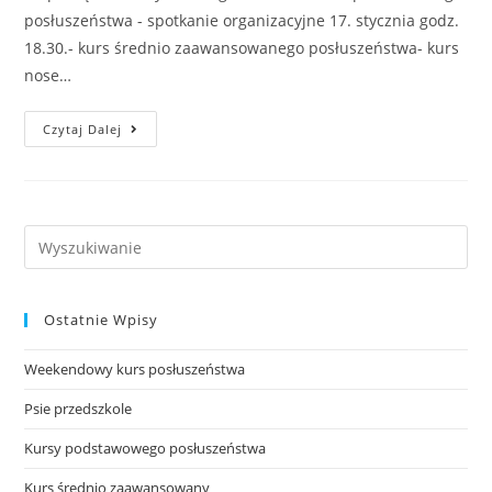
posłuszeństwa - spotkanie organizacyjne 17. stycznia godz.
18.30.- kurs średnio zaawansowanego posłuszeństwa- kurs
nose…
Nabór
Czytaj Dalej
Na
Nowe
Kursy.
Search
this
website
Ostatnie Wpisy
Weekendowy kurs posłuszeństwa
Psie przedszkole
Kursy podstawowego posłuszeństwa
Kurs średnio zaawansowany