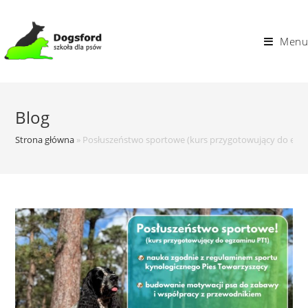
Skip
to
Menu
content
Blog
Strona główna
»
Posłuszeństwo sportowe (kurs przygotowujący do egz