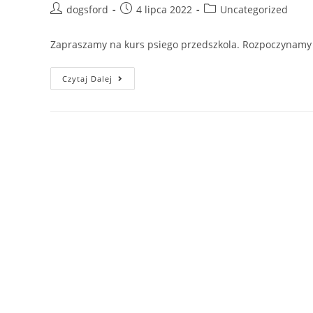
Post
Post
Post
dogsford
4 lipca 2022
Uncategorized
author:
published:
category:
Zapraszamy na kurs psiego przedszkola. Rozpoczynamy 6 l
Wakacyjne
Czytaj Dalej
Psie
Przedszkole