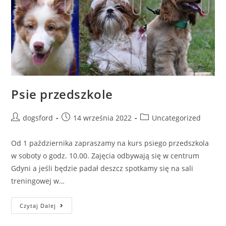
Psie przedszkole
Post
Post
Post
dogsford
14 września 2022
Uncategorized
author:
published:
category:
Od 1 października zapraszamy na kurs psiego przedszkola
w soboty o godz. 10.00. Zajęcia odbywają się w centrum
Gdyni a jeśli będzie padał deszcz spotkamy się na sali
treningowej w…
Psie
Czytaj Dalej
Przedszkole