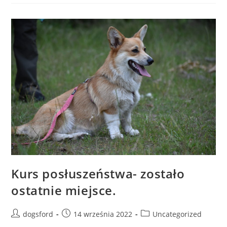
Kurs posłuszeństwa- zostało
ostatnie miejsce.
Post
Post
Post
dogsford
14 września 2022
Uncategorized
author:
published:
category: