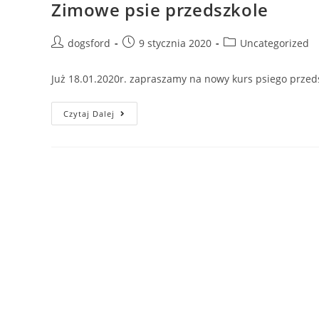
Zimowe psie przedszkole
Post
Post
Post
dogsford
9 stycznia 2020
Uncategorized
author:
published:
category:
Już 18.01.2020r. zapraszamy na nowy kurs psiego przedsz
Zimowe
Czytaj Dalej
Psie
Przedszkole