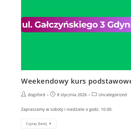
Weekendowy kurs podstawowe
Post
Post
Post
dogsford
8 stycznia 2026
Uncategorized
author:
published:
category:
Zapraszamy w soboty i niedziele o godz. 10.00.
Weekendowy
Czytaj Dalej
Kurs