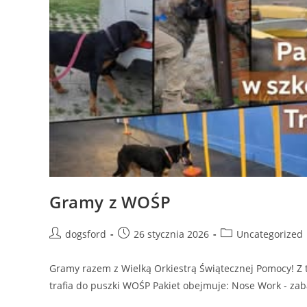
Gramy z WOŚP
Post
Post
Post
dogsford
26 stycznia 2026
Uncategorized
author:
published:
category:
Gramy razem z Wielką Orkiestrą Świątecznej Pomocy! Z te
trafia do puszki WOŚP Pakiet obejmuje: Nose Work - za