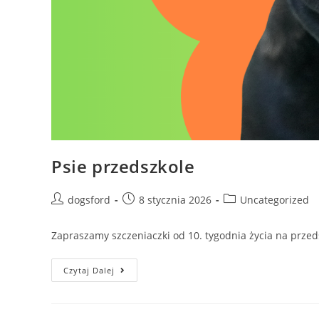
Psie przedszkole
Post
Post
Post
dogsford
8 stycznia 2026
Uncategorized
author:
published:
category:
Zapraszamy szczeniaczki od 10. tygodnia życia na przed
Psie
Czytaj Dalej
Przedszkole