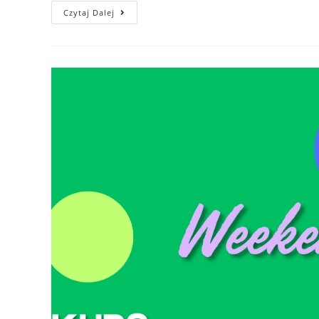
Gramy
Czytaj Dalej
Z
WOŚP