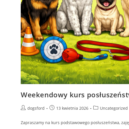
Weekendowy kurs posłuszeńs
Post
Post
Post
dogsford
13 kwietnia 2026
Uncategorized
author:
published:
category:
Zapraszamy na kurs podstawowego posłuszeństwa, zajęci