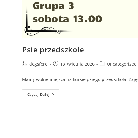
Psie przedszkole
Post
Post
Post
dogsford
13 kwietnia 2026
Uncategorized
author:
published:
category:
Mamy wolne miejsca na kursie psiego przedszkola. Zajęci
Psie
Czytaj Dalej
Przedszkole