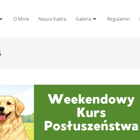
O Mnie
Nasza Kadra
Galeria
Regulamin
6