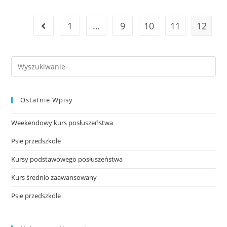
1
…
9
10
11
12
Go to the previous page
Search
this
website
Ostatnie Wpisy
Weekendowy kurs posłuszeństwa
Psie przedszkole
Kursy podstawowego posłuszeństwa
Kurs średnio zaawansowany
Psie przedszkole