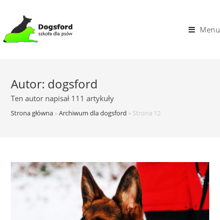
Skip
to
Menu
content
Autor:
dogsford
Ten autor napisał 111 artykuły
Strona główna
»
Archiwum dla dogsford
»
Strona 12