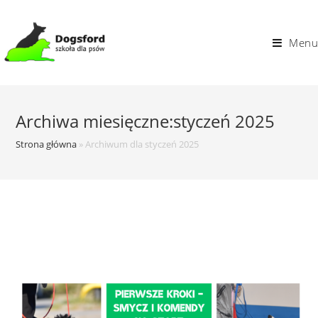
Skip
to
Menu
content
Archiwa miesięczne:styczeń 2025
Strona główna
»
Archiwum dla styczeń 2025