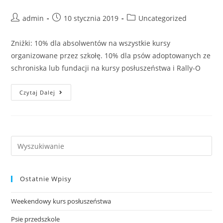
Post
Post
Post
admin
10 stycznia 2019
Uncategorized
author:
published:
category:
Zniżki: 10% dla absolwentów na wszystkie kursy
organizowane przez szkołę. 10% dla psów adoptowanych ze
schroniska lub fundacji na kursy posłuszeństwa i Rally-O
Zniżki
Czytaj Dalej
Search
this
website
Ostatnie Wpisy
Weekendowy kurs posłuszeństwa
Psie przedszkole