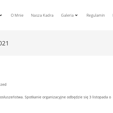
O Mnie
Nasza Kadra
Galeria
Regulamin
2021
ized
słuszeństwa. Spotkanie organizacyjne odbędzie się 3 listopada o