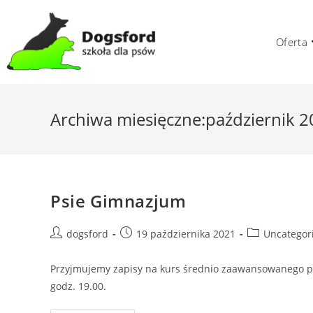
Skip
to
Oferta
content
Archiwa miesięczne:październik 
Psie Gimnazjum
Post
Post
Post
dogsford
19 października 2021
Uncategor
author:
published:
category:
Przyjmujemy zapisy na kurs średnio zaawansowanego po
godz. 19.00.