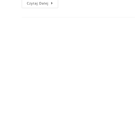
Psie
Czytaj Dalej
Gimnazjum