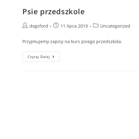
Psie przedszkole
Post
Post
Post
dogsford
11 lipca 2019
Uncategorized
author:
published:
category:
Przyjmujemy zapisy na kurs psiego przedszkola.
Psie
Czytaj Dalej
Przedszkole