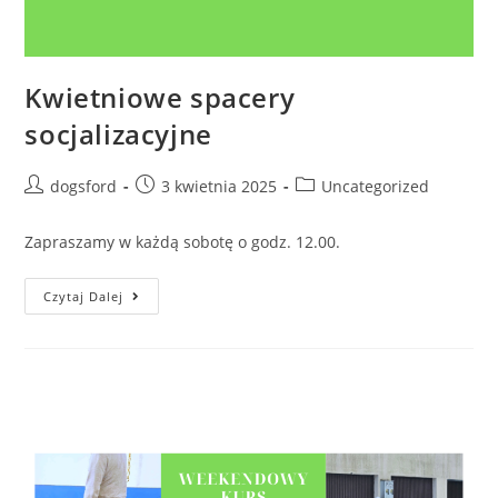
Kwietniowe spacery
socjalizacyjne
Post
Post
Post
dogsford
3 kwietnia 2025
Uncategorized
author:
published:
category:
Zapraszamy w każdą sobotę o godz. 12.00.
Kwietniowe
Czytaj Dalej
Spacery
Socjalizacyjne