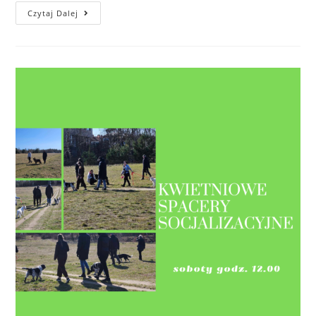
Posłuszeństwo
Czytaj Dalej
Sportowe
(kurs
Przygotowujący
Do
Egzaminu
PT1)