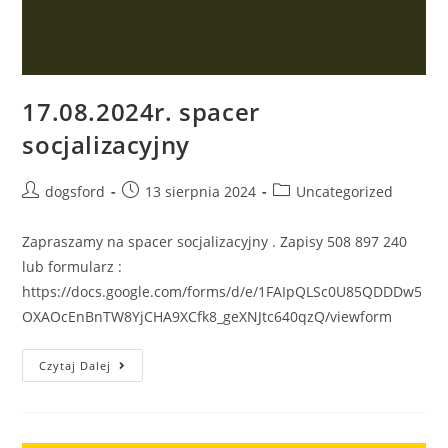
17.08.2024r. spacer
socjalizacyjny
Post
Post
Post
dogsford
13 sierpnia 2024
Uncategorized
author:
published:
category:
Zapraszamy na spacer socjalizacyjny . Zapisy 508 897 240
lub formularz :
https://docs.google.com/forms/d/e/1FAIpQLSc0U85QDDDw5
OXAOcEnBnTW8YjCHA9XCfk8_geXNJtc640qzQ/viewform
17.08.2024r.
Czytaj Dalej
Spacer
Socjalizacyjny