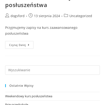
posłuszeństwa
Post
Post
Post
dogsford
13 sierpnia 2024
Uncategorized
author:
published:
category:
Przyjmujemy zapisy na kurs zaawansowanego
posłuszeństwa
LICEUM-
Czytaj Dalej
Zaawansowany
Kurs
Posłuszeństwa
Search
this
website
Ostatnie Wpisy
Weekendowy kurs posłuszeństwa
Psie przedszkole