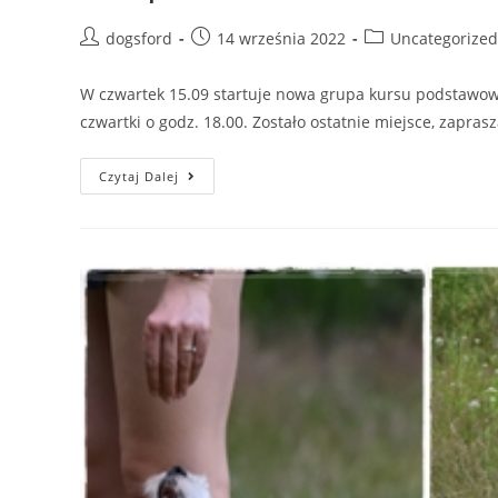
Post
Post
Post
dogsford
14 września 2022
Uncategorized
author:
published:
category:
W czwartek 15.09 startuje nowa grupa kursu podstawowe
czwartki o godz. 18.00. Zostało ostatnie miejsce, zapras
Kurs
Czytaj Dalej
Posłuszeństwa-
Zostało
Ostatnie
Miejsce.