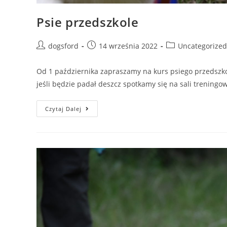
Psie przedszkole
Post
Post
Post
dogsford
14 września 2022
Uncategorized
author:
published:
category:
Od 1 października zapraszamy na kurs psiego przedszko
jeśli będzie padał deszcz spotkamy się na sali treningo
Psie
Czytaj Dalej
Przedszkole