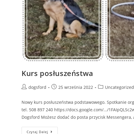
Kurs posłuszeństwa
Post
Post
Post
dogsford
25 września 2022
Uncategorized
author:
published:
category:
Nowy kurs posłuszeństwa podstawowego. Spotkanie organ
tel. 508 897 240 https://docs.google.com/.../1FAIpQLSc2
Dogsford Możesz dodać do posta przycisk Messengera,
Kurs
Czytaj Dalej