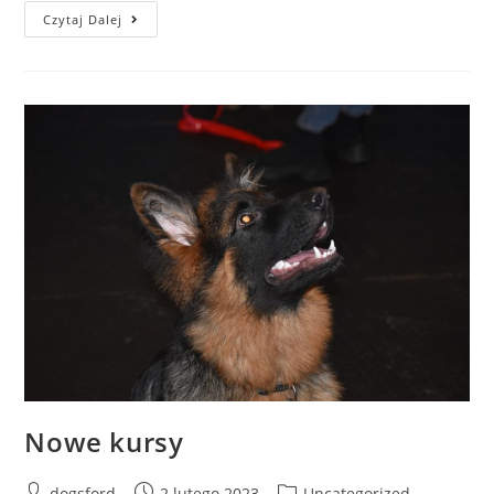
Psie
Czytaj Dalej
Przedszkole
Nowe kursy
Post
Post
Post
dogsford
2 lutego 2023
Uncategorized