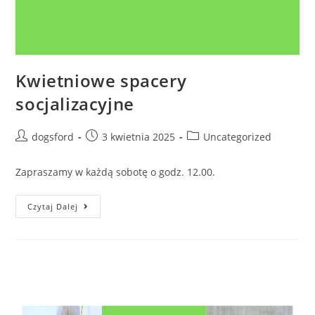
Kwietniowe spacery
socjalizacyjne
Post
Post
Post
dogsford
3 kwietnia 2025
Uncategorized
author:
published:
category:
Zapraszamy w każdą sobotę o godz. 12.00.
Kwietniowe
Czytaj Dalej
Spacery
Socjalizacyjne