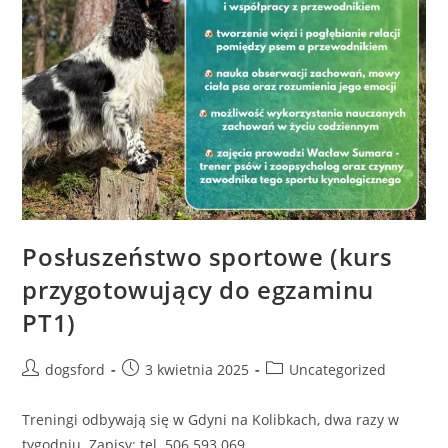
Posłuszeństwo sportowe (kurs
przygotowujący do egzaminu
PT1)
Post
Post
Post
dogsford
3 kwietnia 2025
Uncategorized
author:
published:
category:
Treningi odbywają się w Gdyni na Kolibkach, dwa razy w
tygodniu. Zapisy: tel. 506 593 069.