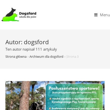
Skip
to
Menu
content
Autor:
dogsford
Ten autor napisał 111 artykuły
Strona główna
»
Archiwum dla dogsford
»
Strona 3