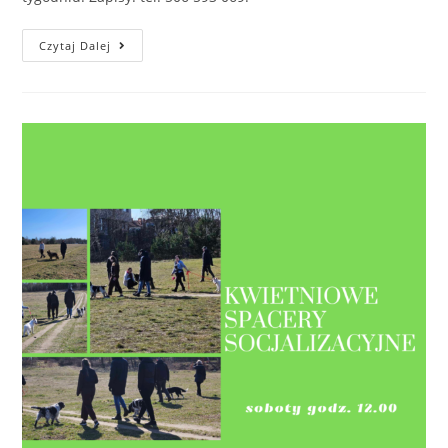
Posłuszeństwo
Czytaj Dalej
Sportowe
(kurs
Przygotowujący
Do
Egzaminu
PT1)