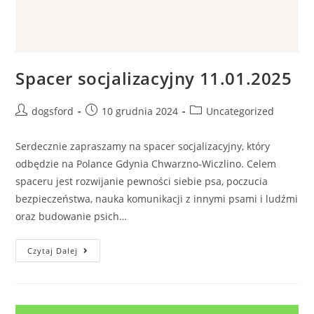
Spacer socjalizacyjny 11.01.2025
Post
Post
Post
dogsford
10 grudnia 2024
Uncategorized
author:
published:
category:
Serdecznie zapraszamy na spacer socjalizacyjny, który
odbędzie na Polance Gdynia Chwarzno-Wiczlino. Celem
spaceru jest rozwijanie pewności siebie psa, poczucia
bezpieczeństwa, nauka komunikacji z innymi psami i ludźmi
oraz budowanie psich…
Spacer
Czytaj Dalej
Socjalizacyjny
11.01.2025