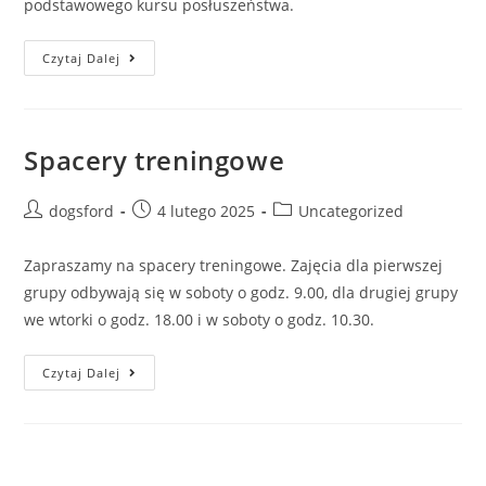
podstawowego kursu posłuszeństwa.
Weekendowy
Czytaj Dalej
Kurs
Posłuszeństwa
Spacery treningowe
Post
Post
Post
dogsford
4 lutego 2025
Uncategorized
author:
published:
category:
Zapraszamy na spacery treningowe. Zajęcia dla pierwszej
grupy odbywają się w soboty o godz. 9.00, dla drugiej grupy
we wtorki o godz. 18.00 i w soboty o godz. 10.30.
Spacery
Czytaj Dalej
Treningowe